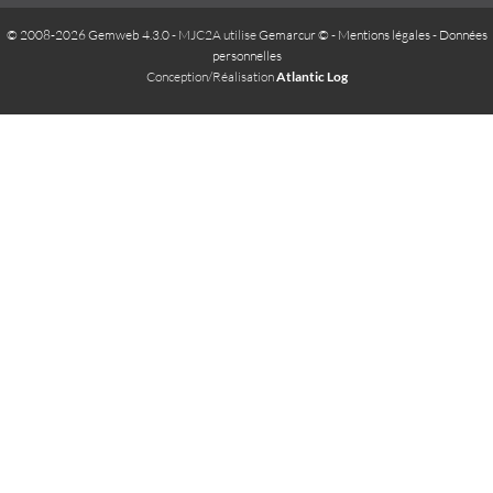
© 2008-2026 Gemweb 4.3.0
- MJC2A utilise
Gemarcur ©
-
Mentions légales
-
Données
personnelles
Conception/Réalisation
Atlantic Log