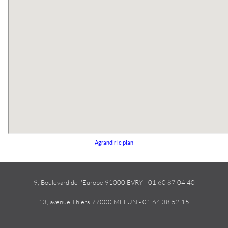
Agrandir le plan
9, Boulevard de l'Europe 91000 EVRY - 01 60 87 04 40
13, avenue Thiers 77000 MELUN - 01 64 38 52 15