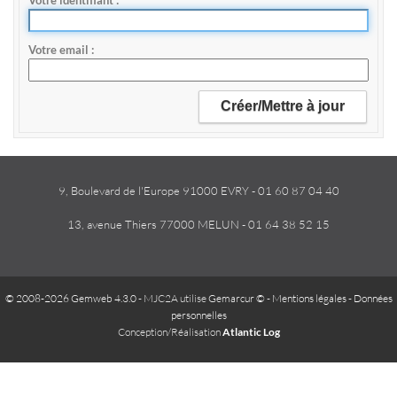
Votre identifiant
Votre email
9, Boulevard de l'Europe 91000 EVRY - 01 60 87 04 40
13, avenue Thiers 77000 MELUN - 01 64 38 52 15
© 2008-2026 Gemweb 4.3.0
- MJC2A utilise
Gemarcur ©
-
Mentions légales
-
Données
personnelles
Conception/Réalisation
Atlantic Log