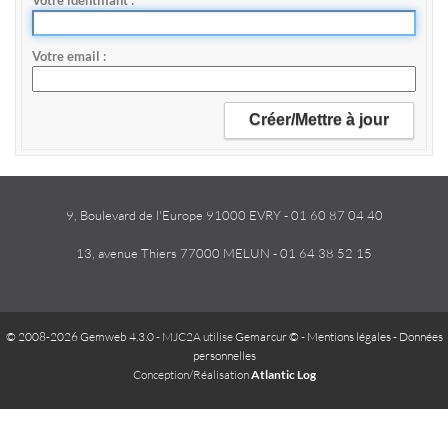
Votre identifiant
Votre email
9, Boulevard de l'Europe 91000 EVRY - 01 60 87 04 40
13, avenue Thiers 77000 MELUN - 01 64 38 52 15
© 2008-2026 Gemweb 4.3.0
- MJC2A utilise
Gemarcur ©
-
Mentions légales
-
Données
personnelles
Conception/Réalisation
Atlantic Log