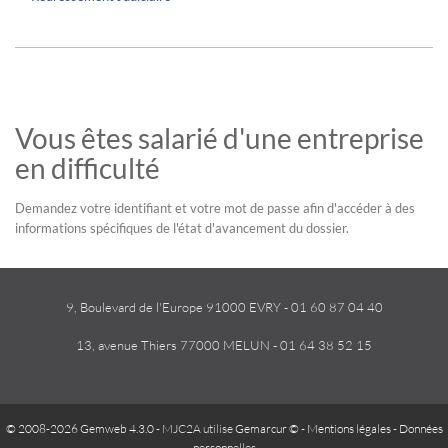
Vous êtes salarié d'une entreprise
en difficulté
Demandez votre identifiant et votre mot de passe afin d'accéder à des
informations spécifiques de l'état d'avancement du dossier.
9, Boulevard de l'Europe 91000 EVRY - 01 60 87 04 40
13, avenue Thiers 77000 MELUN - 01 64 38 52 15
© 2008-2026 Gemweb 4.3.0
- MJC2A utilise
Gemarcur ©
-
Mentions légales
-
Données
personnelles