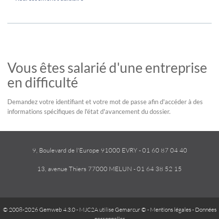
Vous êtes salarié d'une entreprise
en difficulté
Demandez votre identifiant et votre mot de passe afin d'accéder à des
informations spécifiques de l'état d'avancement du dossier.
9, Boulevard de l'Europe 91000 EVRY - 01 60 87 04 40
13, avenue Thiers 77000 MELUN - 01 64 38 52 15
© 2008-2026 Gemweb 4.3.0
- MJC2A utilise
Gemarcur ©
-
Mentions légales
-
Données
personnelles