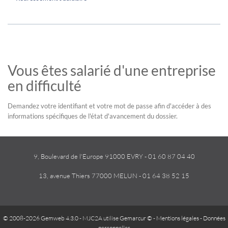
Vous êtes salarié d'une entreprise
en difficulté
Demandez votre identifiant et votre mot de passe afin d'accéder à des
informations spécifiques de l'état d'avancement du dossier.
9, Boulevard de l'Europe 91000 EVRY - 01 60 87 04 40
13, avenue Thiers 77000 MELUN - 01 64 38 52 15
© 2008-2026 Gemweb 4.3.0
- MJC2A utilise
Gemarcur ©
-
Mentions légales
-
Données
personnelles