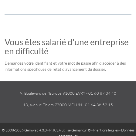
Vous êtes salarié d'une entreprise
en difficulté
Demandez votre identifiant et votre mot de passe afin d'accéder à des
informations spécifiques de l'état d'avancement du dossier.
9, Boulevard de l'Europe 91000 EVRY - 01 60 87 04 40
13, avenue Thiers 77000 MELUN - 01 64 38 52 15
© 2008-2026 Gemweb 4.3.0
- MJC2A utilise
Gemarcur ©
-
Mentions légales
-
Données
personnelles