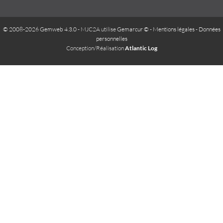
© 2008-2026 Gemweb 4.3.0
- MJC2A utilise
Gemarcur ©
-
Mentions légales
-
Données
personnelles
Conception/Réalisation
Atlantic Log