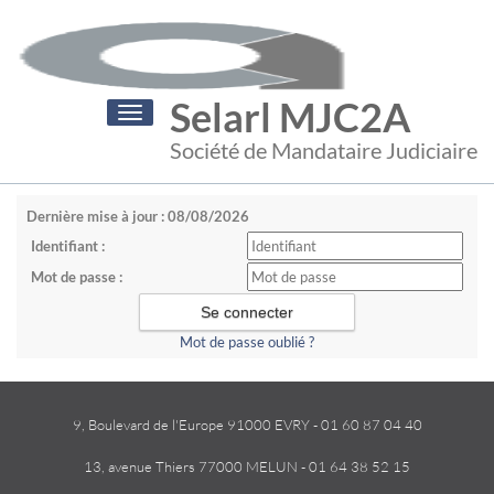
Selarl MJC2A
Toggle
navigation
Société de Mandataire Judiciaire
Dernière mise à jour : 08/08/2026
Identifiant :
Mot de passe :
Mot de passe oublié ?
9, Boulevard de l'Europe 91000 EVRY - 01 60 87 04 40
13, avenue Thiers 77000 MELUN - 01 64 38 52 15