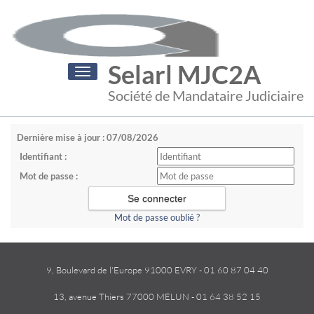
Selarl MJC2A
Toggle
navigation
Société de Mandataire Judiciaire
Dernière mise à jour : 07/08/2026
Identifiant :
Mot de passe :
Mot de passe oublié ?
9, Boulevard de l'Europe 91000 EVRY - 01 60 87 04 40
13, avenue Thiers 77000 MELUN - 01 64 38 52 15