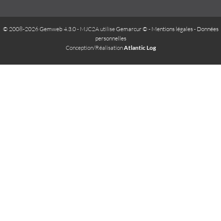
© 2008-2026 Gemweb 4.3.0
- MJC2A utilise
Gemarcur ©
-
Mentions légales
-
Données
personnelles
Conception/Réalisation
Atlantic Log