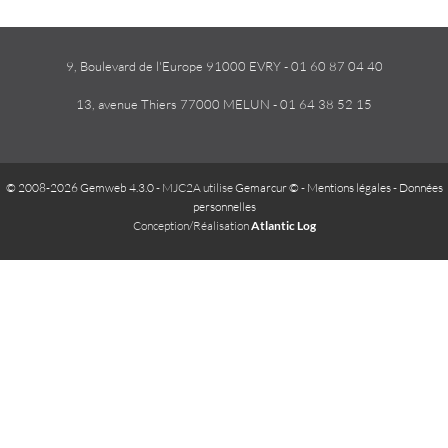
9, Boulevard de l'Europe 91000 EVRY - 01 60 87 04 40
13, avenue Thiers 77000 MELUN - 01 64 38 52 15
© 2008-2026 Gemweb 4.3.0
- MJC2A utilise
Gemarcur ©
-
Mentions légales
-
Données
personnelles
Conception/Réalisation
Atlantic Log