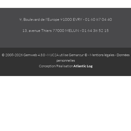
9, Boulevard de l'Europe 91000 EVRY - 01 60 87 04 40
13, avenue Thiers 77000 MELUN - 01 64 38 52 15
© 2008-2026 Gemweb 4.3.0
- MJC2A utilise
Gemarcur ©
-
Mentions légales
-
Données
personnelles
Conception/Réalisation
Atlantic Log