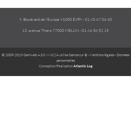
9, Boulevard de l'Europe 91000 EVRY - 01 60 87 04 40
13, avenue Thiers 77000 MELUN - 01 64 38 52 15
© 2008-2026 Gemweb 4.3.0
- MJC2A utilise
Gemarcur ©
-
Mentions légales
-
Données
personnelles
Conception/Réalisation
Atlantic Log