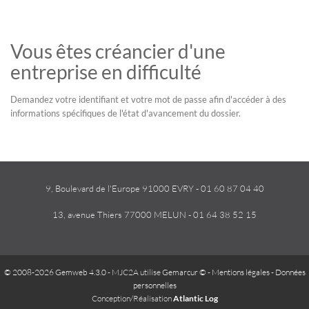
Vous êtes créancier d'une
entreprise en difficulté
Demandez votre identifiant et votre mot de passe afin d'accéder à des
informations spécifiques de l'état d'avancement du dossier.
9, Boulevard de l'Europe 91000 EVRY - 01 60 87 04 40
13, avenue Thiers 77000 MELUN - 01 64 38 52 15
© 2008-2026 Gemweb 4.3.0
- MJC2A utilise
Gemarcur ©
-
Mentions légales
-
Données
personnelles
Conception/Réalisation
Atlantic Log