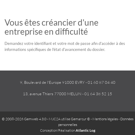
Vous êtes créancier d'une
entreprise en difficulté
Demandez votre identifiant et votre mot de passe afin d'accéder à des
informations spécifiques de l'état d'avancement du dossier.
9, Boulevard de l'Europe 91000 EVRY - 01 60 87 04 40
13, avenue Thiers 77000 MELUN - 01 64 38 52 15
© 2008-2026 Gemweb 4.3.0
- MJC2A utilise
Gemarcur ©
-
Mentions légales
-
Données
personnelles
Conception/Réalisation
Atlantic Log